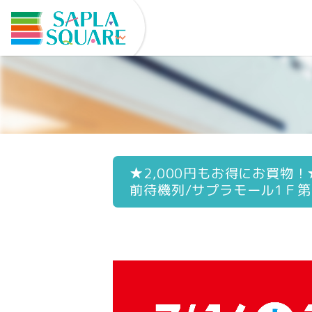
★2,000円もお得にお買物
前待機列/サプラモール1Ｆ第