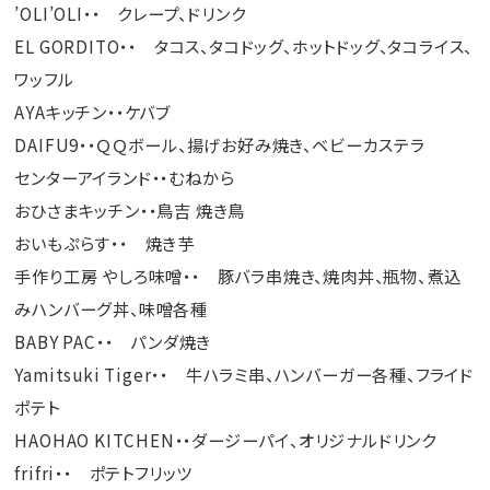
’OLI’OLI・・ クレープ、ドリンク
EL GORDITO・・ タコス、タコドッグ、ホットドッグ、タコライス、
ワッフル
AYAキッチン・・ケバブ
DAIFU9・・ＱＱボール、揚げお好み焼き、ベビーカステラ
センターアイランド・・むねから
おひさまキッチン・・鳥吉 焼き鳥
おいもぷらす・・ 焼き芋
手作り工房 やしろ味噌・・ 豚バラ串焼き、焼肉丼、瓶物、煮込
みハンバーグ丼、味噌各種
BABY PAC・・ パンダ焼き
Yamitsuki Tiger・・ 牛ハラミ串、ハンバーガー各種、フライド
ポテト
HAOHAO KITCHEN・・ダージーパイ、オリジナルドリンク
frifri・・ ポテトフリッツ