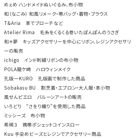
めぇめ ハンドメイドぬいぐるみ、布小物
和（なごみ） 和風リメーク・帯バッグ・着物・ブラウス
T&Aria 革でブローチなど
Atelier Rima 毛糸をくるくる巻いたぽんぽんのうさぎ
和＊夢 キッズアクセサリーを中心にリボン、レジンアクセサリ
ーの販売
ichigo インド刺繍リボンの布小物
POLA龍ケ崎 ハロウィンメイク
孔版ーKURO 孔版画で制作した商品
Sobakasu BU 割烹着・エプロン・大人服・革小物
風せんピエロ バルーンアートの販売
いろどり “さをり織り”を使用した商品
ミッシーズ 布小物
希稀３ 携帯ポシェットコインスロー
Kuu 手染めビーズとレジンでアクセサリー商品